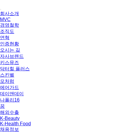
콘텐츠로
건너뛰기
회사소개
MVC
경영철학
조직도
연혁
인증현황
오시는 길
자사브랜드
키스뮤즈
닥터힐 플러스
스킨벨
모처럼
에어가드
데이앤데이
나폴리16
꿈
해외수출
K-Beauty
K-Health Food
채용정보